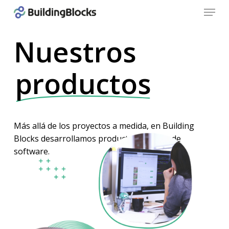
Menu
Skip
to
Close
main
Nuestros
Menu
content
productos
Más
allá
de
los
proyectos
a
medida,
en
Building
Blocks
desarrollamos
productos
propios
de
software.