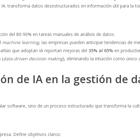
a IA: transforma datos desestructurados en información útil para la t
cción del 80-90% en tareas manuales de análisis de datos.
al
machine learning
, las empresas pueden anticipar tendencias de m
pañías que adoptan IA reportan mejoras del
35% al 65%
en productiv
s
(
data-driven decision making
), eliminando la intuición como único c
n de IA en la gestión de d
alar software, sino de un proceso estructurado que transforma la cultu
presa. Define objetivos claros: