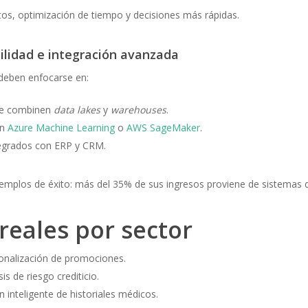
tos, optimización de tiempo y decisiones más rápidas.
ilidad e integración avanzada
deben enfocarse en:
e combinen
data lakes
y
warehouses
.
on
Azure Machine Learning
o
AWS SageMaker
.
egrados con ERP y CRM.
emplos de éxito: más del 35% de sus ingresos proviene de sistemas
reales por sector
onalización de promociones.
is de riesgo crediticio.
n inteligente de historiales médicos.