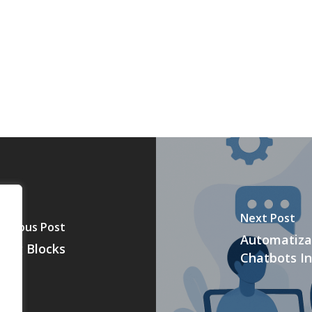
Next Post
revious Post
Automatizac
ding Blocks
Chatbots In