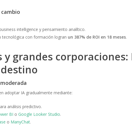
l cambio
business intelligence y pensamiento analítico.
 tecnológica con formación logran
un 387% de ROI en 18 meses
.
 y grandes corporaciones: 
destino
n moderada
n adoptar IA gradualmente mediante:
ara análisis predictivo.
wer BI
o
Google Looker Studio
.
ase
o
ManyChat
.