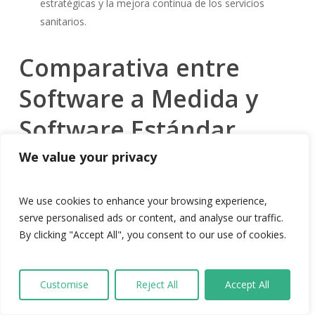
estratégicas y la mejora continua de los servicios
sanitarios.
Comparativa entre
Software a Medida y
Software Estándar
We value your privacy
La elección entre software a medida y software estándar es
crucial para el desarrollo y la operatividad de una empresa.
Las diferencias en flexibilidad, coste, escalabilidad y soporte
We use cookies to enhance your browsing experience,
técnico son características determinantes en esta decisión.
serve personalised ads or content, and analyse our traffic.
By clicking "Accept All", you consent to our use of cookies.
Flexibilidad y personalización
Una de las diferencias más notables entre el software a
Customise
Reject All
Accept All
medida y el software estándar es la flexibilidad que ofrece.
Mientras que el software estándar proporciona